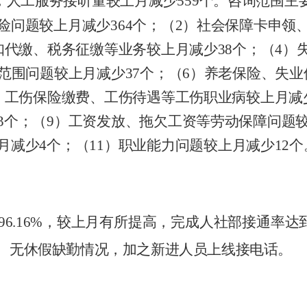
，人工服务接听量较上月
减少
559
个。咨询范围主
险问题
较上月
减少
364
个
；（
2
）社会保障卡申领
扣代缴、税务征缴等
业务
较
上月
减少
38
个
；（
4
）
范围问题
较
上月
减少
37
个；（
6
）养老保险、失业
）
工伤保险缴费、工伤待遇等工伤职业病较上月
减
3
个；（
9
）
工资发放、拖欠工资等
劳动保障问题
月减少
4
个；（
11
）职业能力问题较上
月减少
12
个
96.16
%
，较上月
有所提高
，完成人社部接通率达
、无休假缺勤情况，加之新进人员上线接电话。