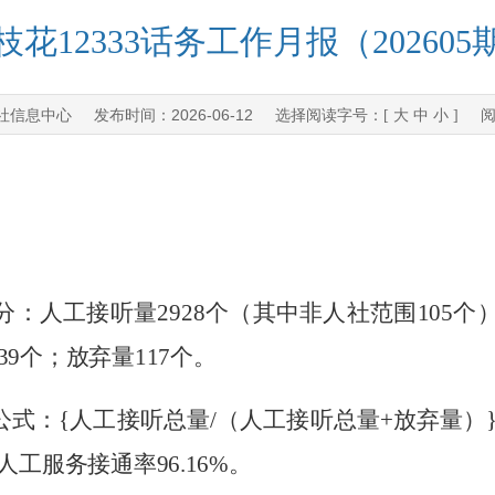
枝花12333话务工作月报（202605
社信息中心
2026-06-12
发布时间：
选择阅读字号：[
大
中
小
] 
分：
人工接听
量
2928
个（其中非人社范围
105
个
39
个；放弃量
117
个
。
公式：
{
人工接听总量
/
（
人工接听总量
+
放弃量
）
人工服务接通率
96.16
%
。