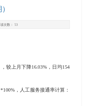
期）
阅读次数：
53
），较上月
下降
16.03
%
，
日均
154
}
*100%
，人工服务接通率计算：