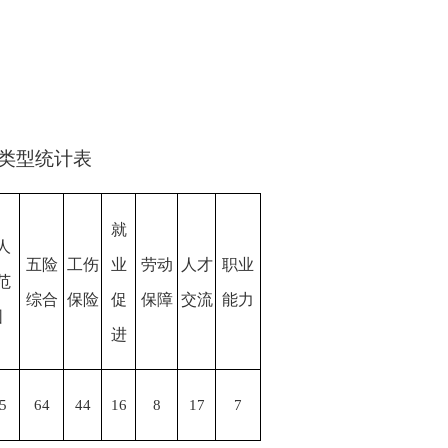
类型统计表
就
人
五险
工伤
业
劳动
人才
职业
范
综合
保险
促
保障
交流
能力
围
进
5
64
44
16
8
17
7