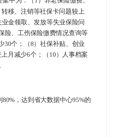
要集中为：（
1
）
养老保险缴费、
、转移、注销等社保卡问题较
上
失业金领取、发放等失业保险问
保险、工伤保险缴费情况查询等
少
30
个；
（
8
）
社保补贴
、创业
较上月
减少
6
个；（
10
）人事档案
。
到
80%
，达到省大数据中心
95%
的