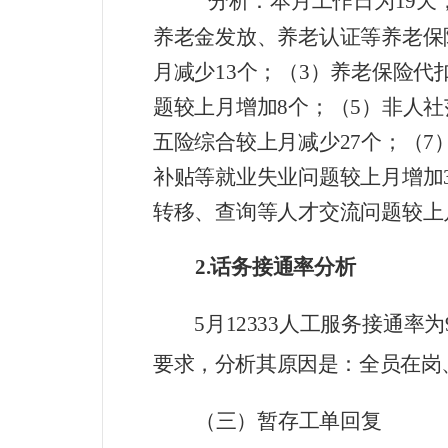
分析
：
本月工作日为
19
天
养老金
发放
、养老认证等养老保
月
减少
13
个
；（
3
）养老保险代
题较
上月
增加
8
个；（
5
）非人社
五险综合较上月
减少
27
个；（
7
补贴
等就业失业
问题
较上月
增加
转移、查询等人才交流问题较上
2.
话务接通率分析
5
月
12333
人工服务接通率为
要求，分析
其
原因是：
全员在岗
（三）暂存工单回复