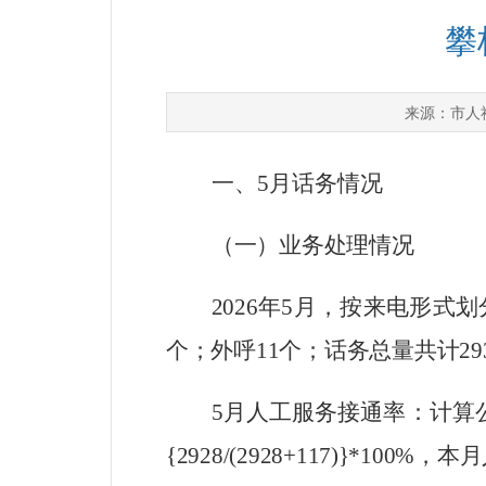
攀
市人
来源：
一、
5
月话务情况
（一）业务处理情况
202
6
年
5
月
，按来电形式划
个；外呼
11
个；话务总量共计
29
5
月人工服务接通率：计算
{
2928
/
(2928
+
117
)
}*100%
，本月